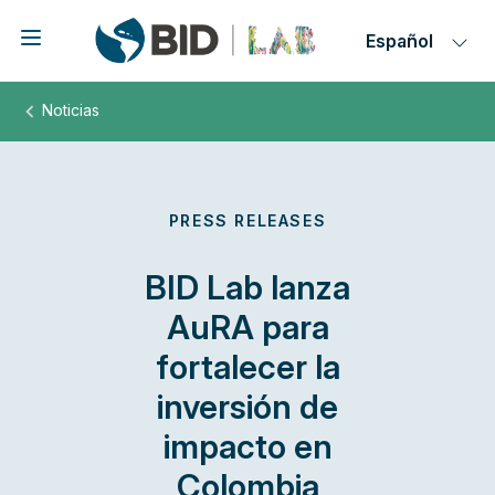
Skip
to
main
content
BID
Lab
lanza
AuRA
para
fortalecer
la
inversión
de
impacto
en
Colombia